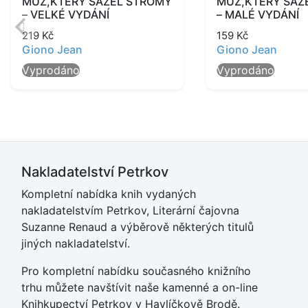
MUŽ,KTERÝ SÁZEL STROMY
MUŽ,KTERÝ SÁZ
– VELKÉ VYDÁNÍ
– MALÉ VYDÁNÍ
219
Kč
159
Kč
Giono Jean
Giono Jean
Vyprodáno
Vyprodáno
Nakladatelství Petrkov
Kompletní nabídka knih vydaných
nakladatelstvím Petrkov, Literární čajovna
Suzanne Renaud a výběrově některých titulů
jiných nakladatelství.
Pro kompletní nabídku současného knižního
trhu můžete navštívit naše
kamenné a on-line
Knihkupectví Petrkov v Havlíčkově Brodě
.