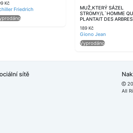
99
Kč
MUŽ,KTERÝ SÁZEL
chiller Friedrich
STROMY/L`HOMME QU
yprodáno
PLANTAIT DES ARBRES
189
Kč
Giono Jean
Vyprodáno
ociální sítě
Nak
20
acebook
All 