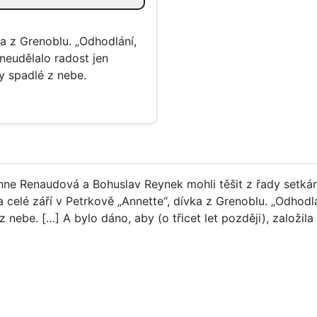
ka z Grenoblu. „Odhodlání,
 neudělalo radost jen
y spadlé z nebe.
nne Renaudová a Bohuslav Reynek mohli těšit z řady setkán
ala celé září v Petrkově „Annette“, dívka z Grenoblu. „Odhod
 nebe. […] A bylo dáno, aby (o třicet let později), založil