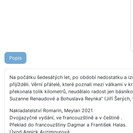
Popis
Na počátku šedesátých let, po období nedostatku a iz
přijížděli. Věrní přátelé, které poznali mezi válkami v 
překonala tolik kilometrů, neudělalo radost jen básník
Suzanne Renaudové a Bohuslava Reynka“ (Jiří Šerých, 
Nakladatelství Romarin, Meylan 2021
Dvojjazyčné vydání, ve francouzštině a v češtině .
Překlad do francouzštiny Dagmar a František Halas.
Úvod Annick Auzimourová.