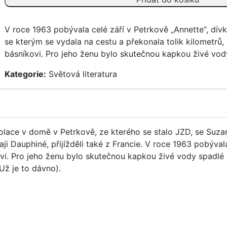
à
Annette
V roce 1963 pobývala celé září v Petrkově „Annette“, dív
/
se kterým se vydala na cestu a překonala tolik kilometrů,
Dopisy
básníkovi. Pro jeho ženu bylo skutečnou kapkou živé vod
Annette
(1963-
Kategorie:
Světová literatura
1971)
množství
olace v domě v Petrkově, ze kterého se stalo JZD, se Suza
kraji Dauphiné, přijížděli také z Francie. V roce 1963 pobýv
ovi. Pro jeho ženu bylo skutečnou kapkou živé vody spadlé z
Už je to dávno).