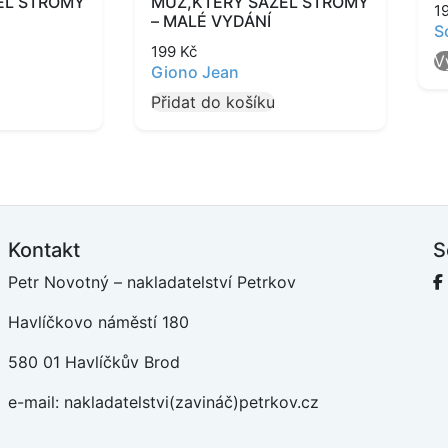
EL STROMY
MUŽ,KTERÝ SÁZEL STROMY
1
– MALÉ VYDÁNÍ
S
199
Kč
V
Giono Jean
Přidat do košíku
Kontakt
S
Petr Novotný – nakladatelství Petrkov
F
Havlíčkovo náměstí 180
580 01 Havlíčkův Brod
e-mail: nakladatelstvi(zavináč)petrkov.cz