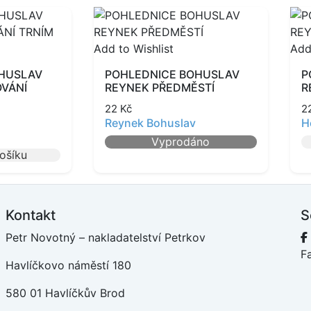
Add to Wishlist
Add
OHUSLAV
POHLEDNICE BOHUSLAV
P
VÁNÍ
REYNEK PŘEDMĚSTÍ
R
22
Kč
2
Reynek Bohuslav
H
Vyprodáno
košíku
Kontakt
S
Petr Novotný – nakladatelství Petrkov
F
Havlíčkovo náměstí 180
580 01 Havlíčkův Brod