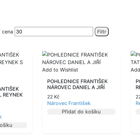
í cena
Filtr
Add to Wishlist
Add
POHLEDNICE FRANTIŠEK
P
NÁROVEC DANIEL A JIŘÍ
R
ANTIŠEK
L REYNEK
22
Kč
2
Nárovec František
R
Přidat do košíku
k
košíku