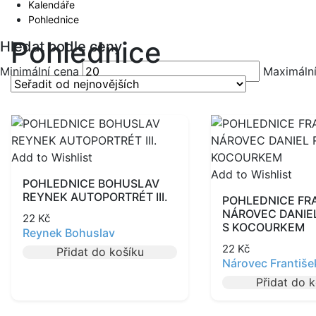
Kalendáře
Pohlednice
Pohlednice
Hledat podle ceny
Minimální cena
Maximáln
Add to Wishlist
Add to Wishlist
POHLEDNICE BOHUSLAV
REYNEK AUTOPORTRÉT III.
POHLEDNICE FR
NÁROVEC DANIE
22
Kč
S KOCOURKEM
Reynek Bohuslav
22
Kč
Přidat do košíku
Nárovec Františe
Přidat do 