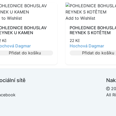
 to Wishlist
Add to Wishlist
OHLEDNICE BOHUSLAV
POHLEDNICE BOHUSL
EYNEK U KAMEN
REYNEK S KOTĚTEM
2
Kč
22
Kč
ochová Dagmar
Hochová Dagmar
Přidat do košíku
Přidat do košíku
ociální sítě
Nak
20
acebook
All 