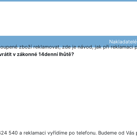
Nakladatelé
oupené zboží reklamovat, zde je návod, jak při reklamaci 
vrátit v zákonné 14denní lhůtě?
 424 540 a reklamaci vyřídíme po telefonu. Budeme od Vás 