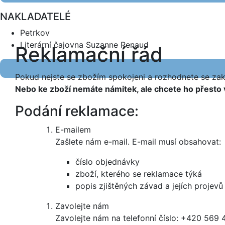
NAKLADATELÉ
Petrkov
Literární čajovna Suzanne Renaud
Reklamační řád
Pokud nejste se zbožím spokojeni a rozhodnete se zak
Nebo ke zboží nemáte námitek, ale chcete ho přesto 
Podání reklamace:
E-mailem
Zašlete nám e-mail. E-mail musí obsahovat:
číslo objednávky
zboží, kterého se reklamace týká
popis zjištěných závad a jejích projevů
Zavolejte nám
Zavolejte nám na telefonní číslo: +420 569