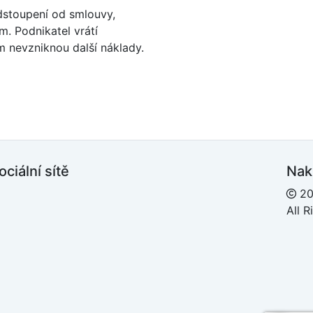
odstoupení od smlouvy,
. Podnikatel vrátí
m nevzniknou další náklady.
ociální sítě
Nak
20
acebook
All 