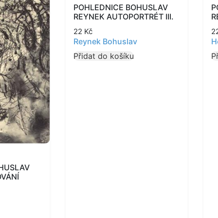
POHLEDNICE BOHUSLAV
P
REYNEK AUTOPORTRÉT III.
R
22
Kč
2
Reynek Bohuslav
H
Přidat do košíku
P
OHUSLAV
VÁNÍ