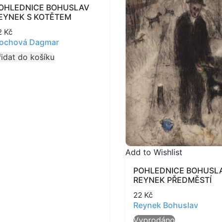
OHLEDNICE BOHUSLAV
EYNEK S KOTĚTEM
2
Kč
ochová Dagmar
řidat do košíku
Add to Wishlist
POHLEDNICE BOHUSL
REYNEK PŘEDMĚSTÍ
22
Kč
Reynek Bohuslav
Vyprodáno