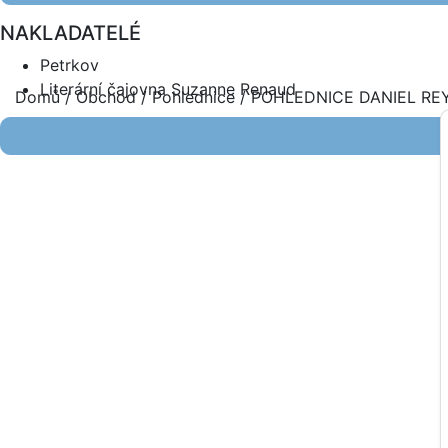
NAKLADATELÉ
Petrkov
Literární čajovna Suzanne Renaud
Domů
/
Obchod
/
Pohlednice
/ POHLEDNICE DANIEL RE