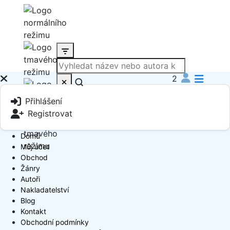
2
Produkt
Přihlášení
Book Author
Registrovat
Domů
Můj účet
Obchod
Žánry
Autoři
Nakladatelství
Blog
Kontakt
Obchodní podmínky