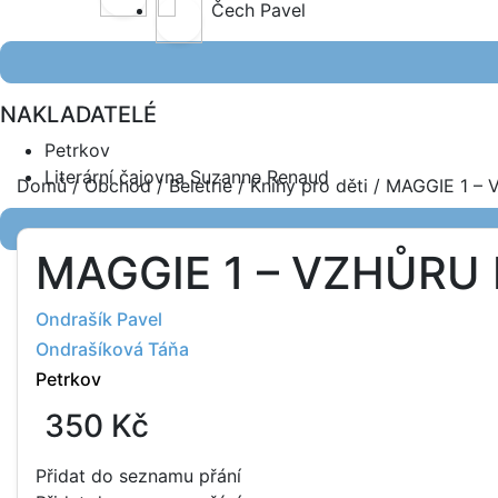
Čech Pavel
NAKLADATELÉ
Petrkov
Literární čajovna Suzanne Renaud
Domů
/
Obchod
/
Beletrie
/
Knihy pro děti
/ MAGGIE 1 –
MAGGIE 1 – VZHŮRU
Ondrašík Pavel
Ondrašíková Táňa
Petrkov
350
Kč
Přidat do seznamu přání