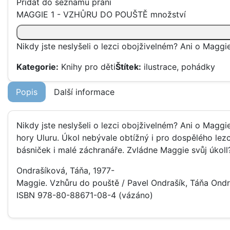
Přidat do seznamu přání
MAGGIE 1 - VZHŮRU DO POUŠTĚ množství
Nikdy jste neslyšeli o lezci obojživelném? Ani o Magg
Kategorie:
Knihy pro děti
Štítek:
ilustrace
,
pohádky
Popis
Další informace
Nikdy jste neslyšeli o lezci obojživelném? Ani o Magg
hory Uluru. Úkol nebývale obtížný i pro dospělého lez
básniček i malé záchranáře. Zvládne Maggie svůj úkoll
Ondrašíková, Táňa, 1977-
Maggie. Vzhůru do pouště / Pavel Ondrašík, Táňa Ondra
ISBN 978-80-88671-08-4 (vázáno)