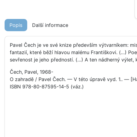
Popis
Další informace
Pavel Čech je ve své knize především výtvarníkem: mis
fantazií, které běží hlavou malému Františkovi. (…) P
sevřenost je jeho předností. (…) A ten nádherný výlet,
Čech, Pavel, 1968-
O zahradě / Pavel Čech. — V této úpravě vyd. 1.. — [Hav
ISBN 978-80-87595-14-5 (váz.)