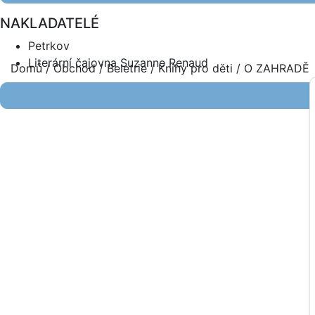
NAKLADATELÉ
Petrkov
Literární čajovna Suzanne Renaud
Domů
/
Obchod
/
Beletrie
/
Knihy pro děti
/ O ZAHRADĚ