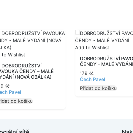
Add to Wishlist
 to Wishlist
DOBRODRUŽSTVÍ PAV
ČENDY – MALÉ VYDÁN
. DOBRODRUŽSTVÍ
AVOUKA ČENDY – MALÉ
179
Kč
YDÁNÍ (NOVÁ OBÁLKA)
Čech Pavel
79
Kč
Přidat do košíku
ech Pavel
řidat do košíku
ociální sítě
Nak