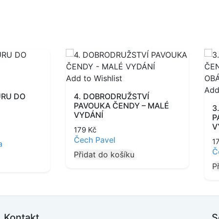
Add to Wishlist
Add
ŮRU DO
4. DOBRODRUŽSTVÍ
PAVOUKA ČENDY – MALÉ
3
VYDÁNÍ
P
V
179
Kč
Čech Pavel
1
a
Č
Přidat do košíku
P
Kontakt
S