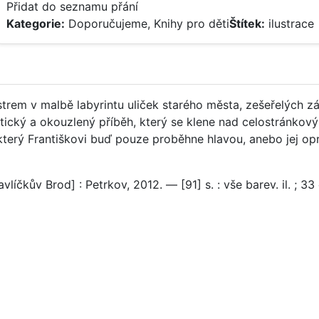
Přidat do seznamu přání
Kategorie:
Doporučujeme
,
Knihy pro děti
Štítek:
ilustrace
trem v malbě labyrintu uliček starého města, zešeřelých z
oetický a okouzlený příběh, který se klene nad celostránko
 který Františkovi buď pouze proběhne hlavou, anebo jej op
líčkův Brod] : Petrkov, 2012. — [91] s. : vše barev. il. ; 33