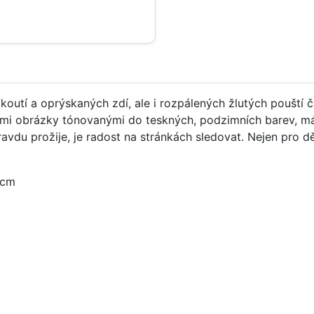
ákoutí a oprýskaných zdí, ale i rozpálených žlutých pouští
vými obrázky tónovanými do teskných, podzimních barev, má 
ravdu prožije, je radost na stránkách sledovat. Nejen pro d
 cm