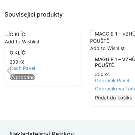
Související produkty
Add to Wishlist
Add to Wishlist
O KLÍČI
MAGGIE 1 – VZH
239
Kč
POUŠTĚ
Čech Pavel
350
Kč
Vyprodáno
Ondrašík Pavel
Ondrašíková Táň
Přidat do košíku
Nakladatelství Petrkov