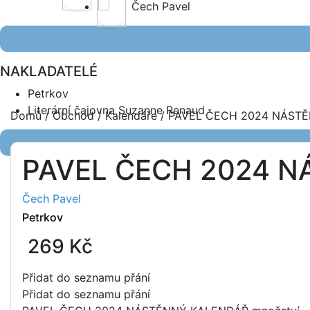
Čech Pavel
NAKLADATELÉ
Petrkov
Literární čajovna Suzanne Renaud
Domů
/
Obchod
/
Kalendáře
/ PAVEL ČECH 2024 NÁST
PAVEL ČECH 2024 
Čech Pavel
Petrkov
269
Kč
Přidat do seznamu přání
Přidat do seznamu přání