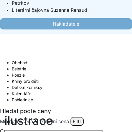
Petrkov
Literární čajovna Suzanne Renaud
Nakladatelé
Obchod
Beletrie
Poezie
Knihy pro děti
Dětské komiksy
Kalendáře
Pohlednice
Hledat podle ceny
ilustrace
Minimální cena
Maximální cena
Filtr
Cena:
—