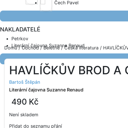
Čech Pavel
NAKLADATELÉ
Petrkov
Literární čajovna Suzanne Renaud
Domů
/
Obchod
/
Beletrie
/
Česká literatura
/ HAVLÍČKŮV
HAVLÍČKŮV BROD A 
Bartoš Štěpán
Literární čajovna Suzanne Renaud
490
Kč
Není skladem
Přidat do seznamu přání