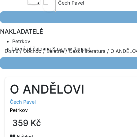
Čech Pavel
NAKLADATELÉ
Petrkov
Literární čajovna Suzanne Renaud
Domů
/
Obchod
/
Beletrie
/
Česká literatura
/ O ANDĚLO
O ANDĚLOVI
Čech Pavel
Petrkov
359
Kč
Náhled