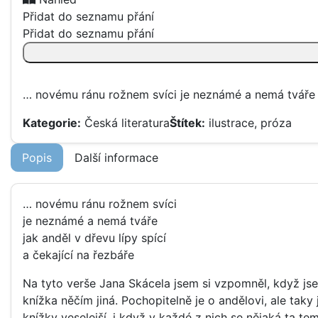
Přidat do seznamu přání
Přidat do seznamu přání
O
ANDĚLOVI
množství
… novému ránu rožnem svíci je neznámé a nemá tváře ja
Kategorie:
Česká literatura
Štítek:
ilustrace
,
próza
Popis
Další informace
… novému ránu rožnem svíci
je neznámé a nemá tváře
jak anděl v dřevu lípy spící
a čekající na řezbáře
Na tyto verše Jana Skácela jsem si vzpomněl, když jse
knížka něčím jiná. Pochopitelně je o andělovi, ale tak
knížky veselejší, i když v každé z nich se nějaká ta t