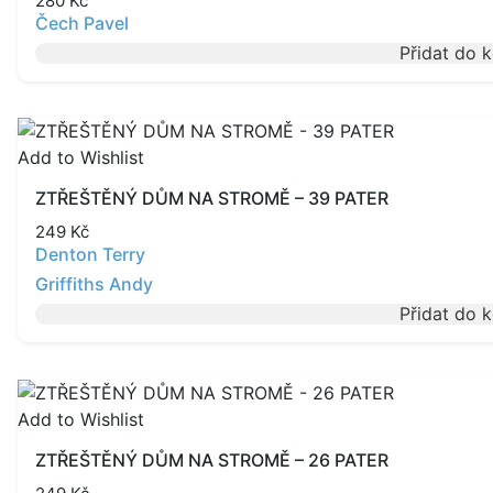
280
Kč
Čech Pavel
Přidat do 
Add to Wishlist
ZTŘEŠTĚNÝ DŮM NA STROMĚ – 39 PATER
249
Kč
Denton Terry
Griffiths Andy
Přidat do 
Add to Wishlist
ZTŘEŠTĚNÝ DŮM NA STROMĚ – 26 PATER