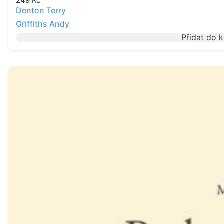
249
Kč
Denton Terry
Griffiths Andy
Přidat do 