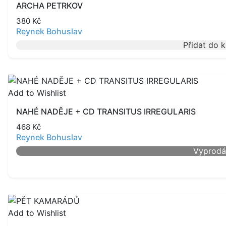
ARCHA PETRKOV
380
Kč
Reynek Bohuslav
Přidat do 
Add to Wishlist
NAHÉ NADĚJE + CD TRANSITUS IRREGULARIS
468
Kč
Reynek Bohuslav
Vyprod
Add to Wishlist