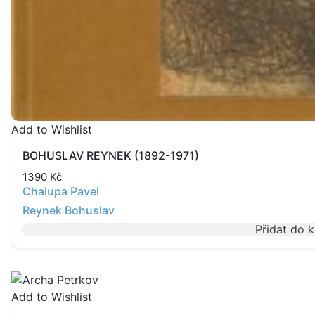
Add to Wishlist
BOHUSLAV REYNEK (1892-1971)
1390
Kč
Chalupa Pavel
Reynek Bohuslav
Přidat do 
Add to Wishlist