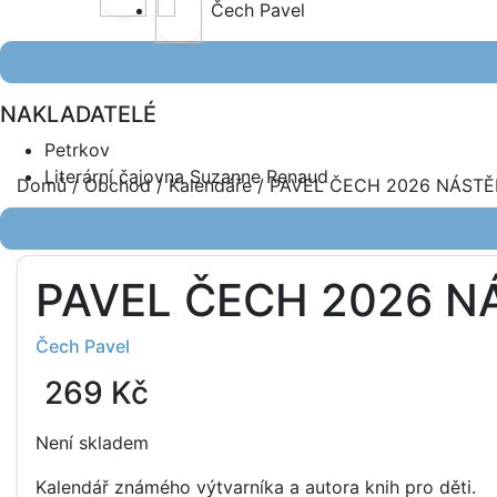
Čech Pavel
NAKLADATELÉ
Petrkov
Literární čajovna Suzanne Renaud
Domů
/
Obchod
/
Kalendáře
/ PAVEL ČECH 2026 NÁST
PAVEL ČECH 2026 
Čech Pavel
269
Kč
Není skladem
Kalendář známého výtvarníka a autora knih pro děti.